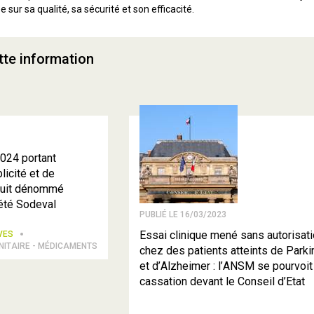
ur sa qualité, sa sécurité et son efficacité.
tte information
024 portant
licité et de
oduit dénommé
été Sodeval
PUBLIÉ LE 16/03/2023
Essai clinique mené sans autorisat
IVES
NITAIRE - MÉDICAMENTS
chez des patients atteints de Park
et d’Alzheimer : l’ANSM se pourvoit
cassation devant le Conseil d’Etat