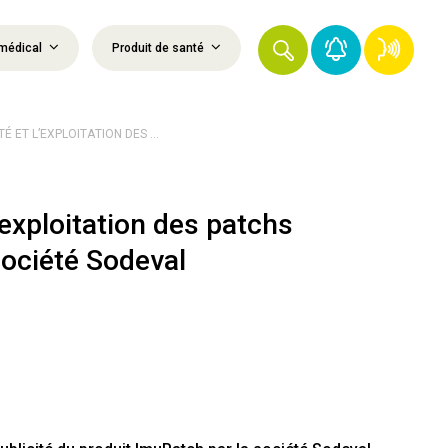
médical
Produit de santé
É ET L’EXPLOITATION DES ...
’exploitation des patchs
ociété Sodeval