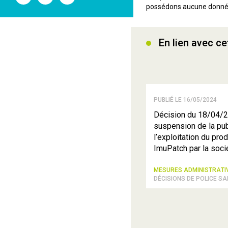
l'ANSM
l'ANSM
l'ANSM
possédons aucune donnée s
sur
sur
sur
Twitter
Youtube
Linkedin
En lien avec ce
PUBLIÉ LE 16/05/2024
Décision du 18/04/2
suspension de la pub
l’exploitation du pr
ImuPatch par la soci
MESURES ADMINISTRAT
DÉCISIONS DE POLICE SA