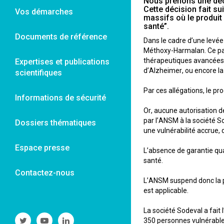
Nous prenons une décis
Cette décision fait su
Vos démarches
massifs où le produit
santé”.
Documents de référence
Dans le cadre d’une levé
Méthoxy-Harmalan. Ce patc
thérapeutiques avancées »
Expertises et publications
d’Alzheimer, ou encore la
scientifiques
Par ces allégations, le pr
Informations de sécurité
Or, aucune autorisation d
par l’ANSM à la société So
Dossiers thématiques
une vulnérabilité accrue, 
Espace presse
L’absence de garantie quan
santé.
Contactez-nous
L’ANSM suspend donc la pub
est applicable.
La société Sodeval a fait 
Suivre
Suivre
Suivre
350 personnes vulnérables