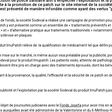
ion de police sanitaire afin d’empêcher l’exploitation et la p
ite à la promotion de ce patch sur le site internet de la sociét
 est présenté de manière infondée comme ayant des vertus “pr
e de fonds, la société Sodeval a réalisé une campagne de promotion pou
h y est présenté comme un ensemble de « traitements préventifs et cur
 et « d’alternative pratique aux traitements traditionnels » notamment c
 sclérose en plaques.
oduit ImuPatch relève de la qualification de médicament tel que défini par
e mise sur le marché, ni même aucun visa préalable pour la publicité, po
deval pour le produit Imupatch. Les patients visés, atteints de pathologi
doivent être pris en charge avec des traitements éprouvés, dont les bénéf
t à la provenance, la qualité, l’efficacité et la sécurité de ce patch e
licité et l’exploitation par la société Sodeval du produit ImuPatch jusqu
l’objet de poursuites judiciaires avec le
Fonds Josefa
pour avoir mis en œ
 auxquelles avait été administrée de la Valentonine et du 6-Méthoxy-Ha