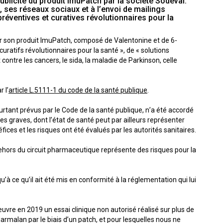
ublicité du produit ImuPatch par la société Sodeval.
é, ses réseaux sociaux et à l’envoi de mailings
éventives et curatives révolutionnaires pour la
r son produit ImuPatch, composé de Valentonine et de 6-
atifs révolutionnaires pour la santé », de « solutions
ontre les cancers, le sida, la maladie de Parkinson, celle
 l’
article L.5111-1 du code de la santé publique
.
urtant prévus par le Code de la santé publique, n’a été accordé
es graves, dont l’état de santé peut par ailleurs représenter
ices et les risques ont été évalués par les autorités sanitaires.
n dehors du circuit pharmaceutique représente des risques pour la
’à ce qu’il ait été mis en conformité à la réglementation qui lui
uvre en 2019 un essai clinique non autorisé réalisé sur plus de
rmalan par le biais d’un patch, et pour lesquelles nous ne