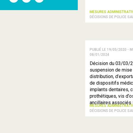
l'ANSM
l'ANSM
l'ANSM
sur
sur
sur
Twitter
Youtube
Linkedin
MESURES ADMINISTRAT
DÉCISIONS DE POLICE SA
PUBLIÉ LE 19/05/2020 - M
08/01/2024
Décision du 03/03/2
suspension de mise 
distribution, d’exporta
de dispositifs médi
implants dentaires,
prothétiques, vis d’
ancillaires associés »
MESURES ADMINISTRAT
DÉCISIONS DE POLICE SA