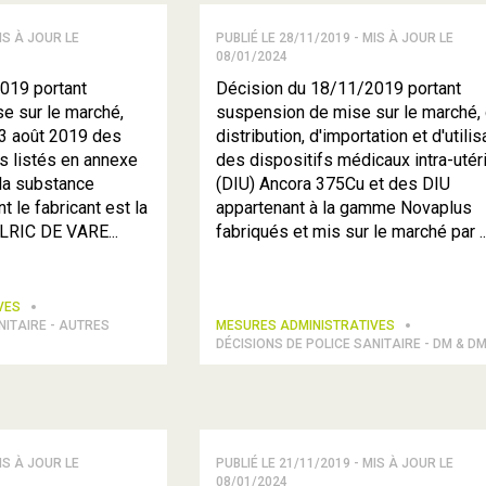
IS À JOUR LE
PUBLIÉ LE 28/11/2019 - MIS À JOUR LE
08/01/2024
019 portant
Décision du 18/11/2019 portant
e sur le marché,
suspension de mise sur le marché,
 23 août 2019 des
distribution, d'importation et d'utilis
s listés en annexe
des dispositifs médicaux intra-utér
 la substance
(DIU) Ancora 375Cu et des DIU
le fabricant est la
appartenant à la gamme Novaplus
RIC DE VARE...
fabriqués et mis sur le marché par ..
IVES
NITAIRE - AUTRES
MESURES ADMINISTRATIVES
DÉCISIONS DE POLICE SANITAIRE - DM & D
IS À JOUR LE
PUBLIÉ LE 21/11/2019 - MIS À JOUR LE
08/01/2024