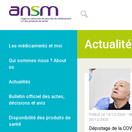
Panneau de gestion des cookies
Actualit
Les médicaments et moi
Qui sommes-nous ? About
us
Actualités
Bulletin officiel des actes,
décisions et avis
PUBLIÉ LE 14/12/2020 - M
Disponibilité des produits de
30/12/2020
santé
Dépistage de la COVI