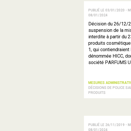
PUBLIÉ LE 03/01/2020 - M
08/01/2024
Décision du 26/12/2
suspension de la mis
interdite à partir du
produits cosmétique
1, qui contiendraient
dénommée HICC, dont 
société PARFUMS UL
MESURES ADMINISTRAT
DÉCISIONS DE POLICE SA
PRODUITS
PUBLIÉ LE 26/11/2019 - M
08/01/2024