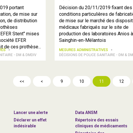
019 portant
Décision du 20/11/2019 fixant des
ation, de mise sur
conditions particulières de fabricati
on, de distribution
de mise sur le marché des disposit
prothèses
médicaux fabriqués sur le site de
"EFER Stent" mises
production des laboratoires Anios 
 société EFER
Sainghin-en-Mélantois
 de ces prothèse...
IVES
MESURES ADMINISTRATIVES
NITAIRE - DM & DMDIV
DÉCISIONS DE POLICE SANITAIRE - DM & D
<<
<
9
10
11
12
Lancer une alerte
Data ANSM
Déclarer un effet
Répertoire des essais
indésirable
cliniques de médicaments