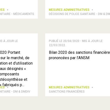
IVES
MESURES ADMINISTRATIVES
NITAIRE - MÉDICAMENTS
DÉCISIONS DE POLICE SANITAIRE - DM & D
IS À JOUR LE
PUBLIÉ LE 20/04/2020 - MIS À JOUR LE
22/03/2022
020 Portant
Bilan 2020 des sanctions financièr
sur le marché, de
prononcées par l'ANSM
tion et d’utilisation
caux désignés «
 composants
ostéosynthèse et
 fabriqués p...
IVES
MESURES ADMINISTRATIVES
NITAIRE - DM & DMDIV
SANCTIONS FINANCIÈRES