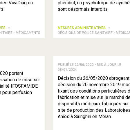
pides VivaDiag en
phénibut, un psychotrope de synthè
fs
sont désormais interdits
IVES
MESURES ADMINISTRATIVES
NITAIRE - MÉDICAMENTS
DÉCISIONS DE POLICE SANITAIRE - MÉDIC
PUBLIÉ LE 22/06/2020 - MIS À JOUR LE
08/01/2024
020 portant
Décision du 26/05/2020 abrogeant 
risation de mise sur
décision du 20 novembre 2019 mod
cialité IFOSFAMIDE
fixant des conditions particulières 
n pour perfusion
fabrication et mise sur le marché d
dispositifs médicaux fabriqués sur 
site de production des Laboratoire
Anios à Sainghin en Mélan...