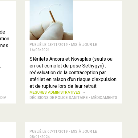
 de
ation
ines
PUBLIÉ LE 28/11/2019 - MIS À JOUR LE
16/03/2021
Stérilets Ancora et Novaplus (seuls ou
.
en set complet de pose Sethygyn) :
réévaluation de la contraception par
stérilet en raison d'un risque d'expulsion
et de rupture lors de leur retrait
MESURES ADMINISTRATIVES
MDIV
DÉCISIONS DE POLICE SANITAIRE - MÉDICAMENTS
PUBLIÉ LE 07/11/2019 - MIS À JOUR LE
08/01/2024