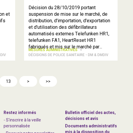
Décision du 28/10/2019 portant
on et
suspension de mise sur le marché, de
ifs
distribution, d'importation, d'exportation
et d'utilisation des défibrillateurs
à
automatisés externes Telefunken HR1,
telefunken FA1, HeartReset HR1
fabriqués et mis sur le marché par...
MESURES ADMINISTRATIVES
MDIV
DÉCISIONS DE POLICE SANITAIRE - DM & DMDIV
13
>
>>
Restez informés
Bulletin officiel des actes,
décisions et avis
- S'inscrire à la veille
personnalisée
Documents administratifs
mis à la disposition du