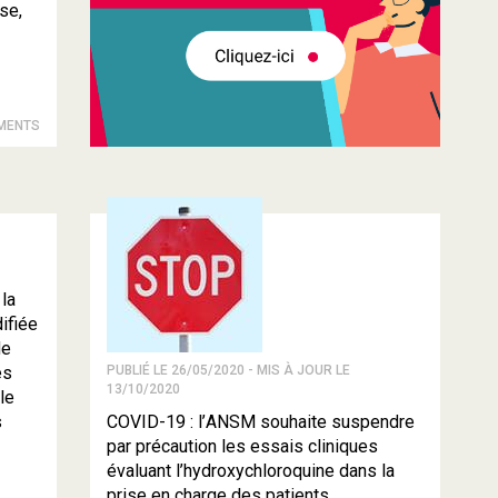
se,
AMENTS
la
ifiée
de
es
PUBLIÉ LE 26/05/2020 - MIS À JOUR LE
13/10/2020
le
s
COVID-19 : l’ANSM souhaite suspendre
par précaution les essais cliniques
évaluant l’hydroxychloroquine dans la
prise en charge des patients