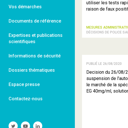
utiliser les tests ra
Vos démarches
raison de faux positi
Documents de référence
MESURES ADMINISTRAT
DÉCISIONS DE POLICE SA
Expertises et publications
scientifiques
Informations de sécurité
PUBLIÉ LE 26/08/2020
Dossiers thématiques
Decision du 26/08/2
suspension de l’auto
Espace presse
le marché de la spé
EG 40mg/ml, solutio
Contactez-nous
Suivre
Suivre
Suivre