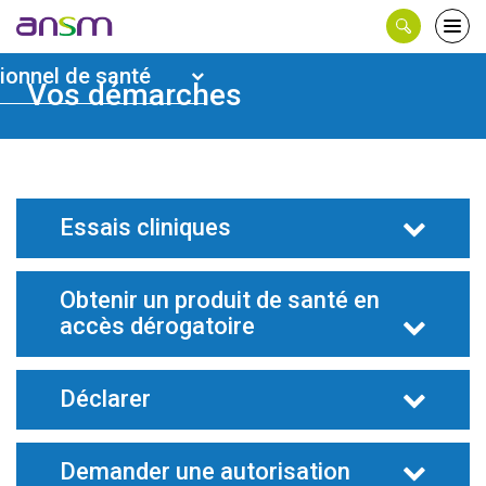
Panneau de gestion des cookies
Ouvri
IL
le
ionnel de santé
men
Vos démarches
Essais cliniques
Obtenir un produit de santé en
accès dérogatoire
Déclarer
Demander une autorisation