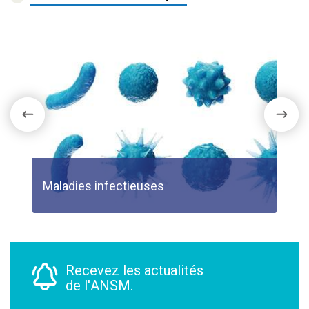
Maladies infectieuses
Ca
Recevez les actualités
de l'ANSM.