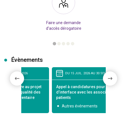
Faire une demande
d’accès dérogatoire
Évènements
26
DU 15 JUIL. 2026 AU 30 SEPT. 2026
au projet
Appel à candidatures pour le comité
Comi
lité des
d’interface avec les associations de
de pa
taire
patients
Co
Autres événements