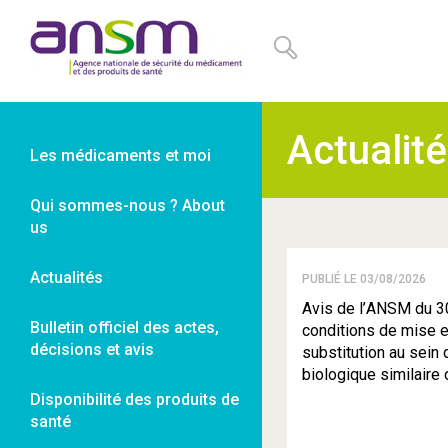
Panneau de gestion des cookies
Actualit
Les médicaments et moi
Qui sommes-nous ? About
us
Actualités
PUBLIÉ LE 03/08/2026
Avis de l’ANSM du 3
Bulletin officiel des actes,
conditions de mise 
décisions et avis
substitution au sein
biologique similair
Disponibilité des produits de
santé