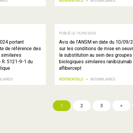
IRES
RÉFÉRENTIELS
BIOSIMILAIRES
PUBLIÉ LE 16/09/2024
024 portant
Avis de l’ANSM en date du 10/09/
ste de référence des
sur les conditions de mise en oeuv
similaires
la substitution au sein des groupes
e R. 5121-9-1 du
biologiques similaires ranibizumab 
lique
aflibercept
ILAIRES
RÉFÉRENTIELS
BIOSIMILAIRES
1
2
3
>