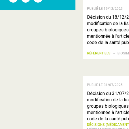
l'ANSM
l'ANSM
l'ANSM
sur
sur
sur
PUBLIÉ LE 19/12/2025
Twitter
Youtube
Linkedin
Décision du 18/12/2
modification de la li
groupes biologiques 
mentionnée à l’articl
code de la santé pub
RÉFÉRENTIELS
BIOSIM
PUBLIÉ LE 31/07/2025
Décision du 31/07/2
modification de la li
groupes biologiques 
mentionnée à l’articl
code de la santé pub
DÉCISIONS (MÉDICAMEN