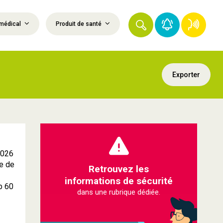
médical
Produit de santé
Exporter
2026
e de
Retrouvez les
informations de sécurité
b 60
dans une rubrique dédiée.