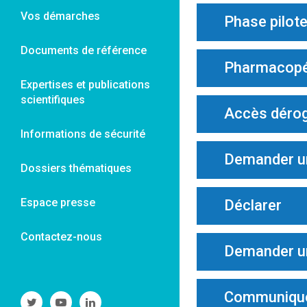
Vos démarches
Phase pilote
Documents de référence
Pharmacop
Expertises et publications
scientifiques
Accès dérog
Informations de sécurité
Demander un 
Dossiers thématiques
Espace presse
Déclarer
Contactez-nous
Demander un
Communiquer
Suivre
Suivre
Suivre