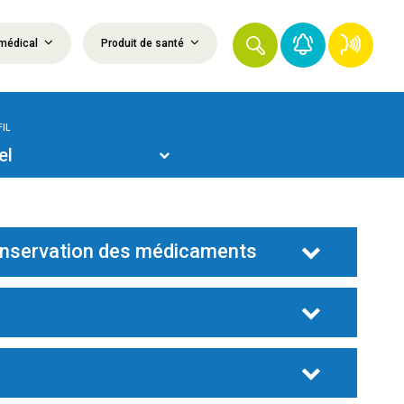
médical
Produit de santé
IL
el
conservation des médicaments