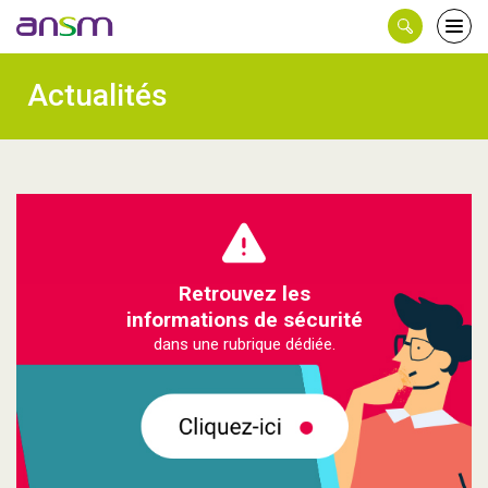
Panneau de gestion des cookies
Ouvri
le
men
Actualités
Retrouvez les
informations de sécurité
dans une rubrique dédiée.