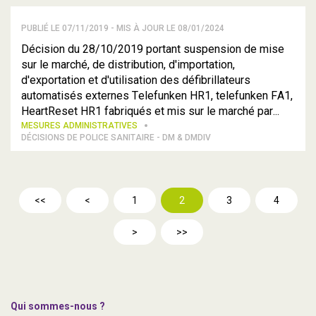
PUBLIÉ LE 07/11/2019 - MIS À JOUR LE 08/01/2024
Décision du 28/10/2019 portant suspension de mise
sur le marché, de distribution, d'importation,
d'exportation et d'utilisation des défibrillateurs
automatisés externes Telefunken HR1, telefunken FA1,
HeartReset HR1 fabriqués et mis sur le marché par...
MESURES ADMINISTRATIVES
DÉCISIONS DE POLICE SANITAIRE - DM & DMDIV
<<
<
1
2
3
4
>
>>
Qui sommes-nous ?