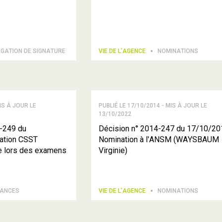
ÉGATION DE SIGNATURE
VIE DE L’AGENCE
NOMINATIONS
IS À JOUR LE
PUBLIÉ LE 17/10/2014 - MIS À JOUR LE
13/10/2022
-249 du
Décision n° 2014-247 du 17/10/20
ation CSST
Nomination à l'ANSM (WAYSBAUM
ue lors des examens
Virginie)
TANCES
VIE DE L’AGENCE
NOMINATIONS