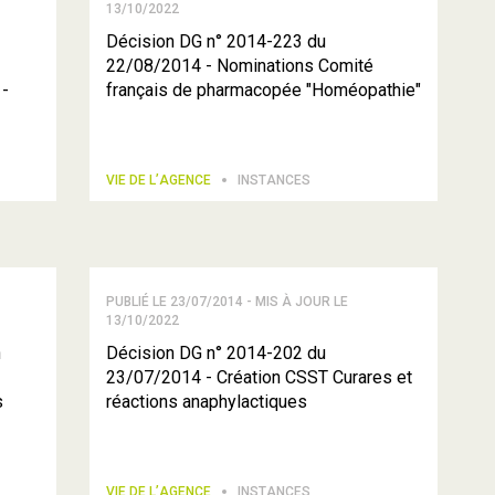
13/10/2022
Décision DG n° 2014-223 du
22/08/2014 - Nominations Comité
 -
français de pharmacopée "Homéopathie"
VIE DE L’AGENCE
INSTANCES
PUBLIÉ LE 23/07/2014 - MIS À JOUR LE
13/10/2022
n
Décision DG n° 2014-202 du
23/07/2014 - Création CSST Curares et
s
réactions anaphylactiques
VIE DE L’AGENCE
INSTANCES