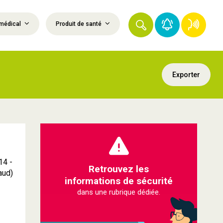
médical
Produit de santé
Exporter
14 -
Retrouvez les
aud)
informations de sécurité
dans une rubrique dédiée.