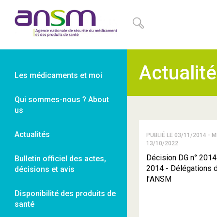
Panneau de gestion des cookies
Actualit
Les médicaments et moi
Qui sommes-nous ? About
us
Actualités
PUBLIÉ LE 03/11/2014 - M
13/10/2022
Décision DG n° 2014
Bulletin officiel des actes,
2014 - Délégations d
décisions et avis
l'ANSM
Disponibilité des produits de
santé