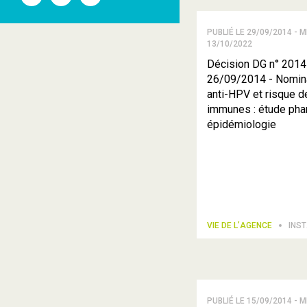
l'ANSM
l'ANSM
l'ANSM
sur
sur
sur
Twitter
Youtube
Linkedin
PUBLIÉ LE 29/09/2014 - M
13/10/2022
Décision DG n° 2014
26/09/2014 - Nomin
anti-HPV et risque d
immunes : étude ph
épidémiologie
VIE DE L’AGENCE
INS
PUBLIÉ LE 15/09/2014 - M