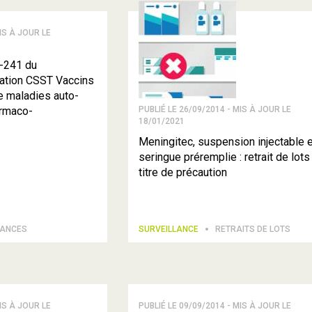
IS À JOUR LE
-241 du
ation CSST Vaccins
e maladies auto-
armaco-
PUBLIÉ LE 26/09/2014 - MIS À JOUR LE
18/01/2021
Meningitec, suspension injectable 
seringue préremplie : retrait de lots
titre de précaution
TANCES
SURVEILLANCE
RETRAITS DE LOTS
IS À JOUR LE
PUBLIÉ LE 09/09/2014 - MIS À JOUR LE