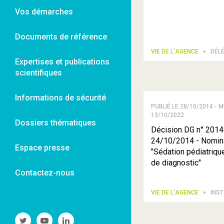
Vos démarches
Documents de référence
VIE DE L’AGENCE
DÉL
Expertises et publications
scientifiques
Informations de sécurité
PUBLIÉ LE 28/10/2014 - M
13/10/2022
Dossiers thématiques
Décision DG n° 2014
24/10/2014 - Nomin
Espace presse
"Sédation pédiatriq
de diagnostic"
Contactez-nous
VIE DE L’AGENCE
INS
Suivre
Suivre
Suivre