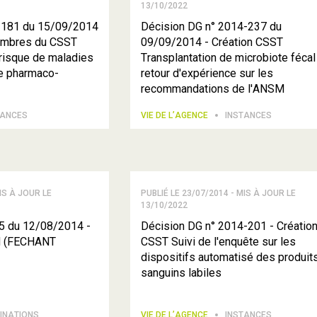
13/10/2022
-181 du 15/09/2014
Décision DG n° 2014-237 du
embres du CSST
09/09/2014 - Création CSST
 risque de maladies
Transplantation de microbiote fécal
e pharmaco-
retour d'expérience sur les
recommandations de l'ANSM
TANCES
VIE DE L’AGENCE
INSTANCES
IS À JOUR LE
PUBLIÉ LE 23/07/2014 - MIS À JOUR LE
13/10/2022
5 du 12/08/2014 -
Décision DG n° 2014-201 - Créatio
M (FECHANT
CSST Suivi de l'enquête sur les
dispositifs automatisé des produit
sanguins labiles
INATIONS
VIE DE L’AGENCE
INSTANCES