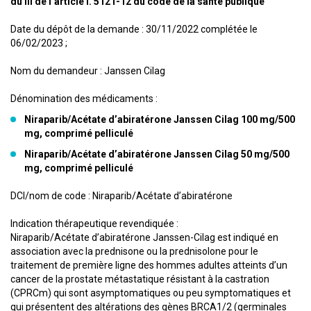
du III de l’article l. 5121-12 du code de la santé publique
Date du dépôt de la demande : 30/11/2022 complétée le
06/02/2023 ;
Nom du demandeur : Janssen Cilag
Dénomination des médicaments :
Niraparib/Acétate d’abiratérone Janssen Cilag 100 mg/500
mg, comprimé pelliculé
Niraparib/Acétate d’abiratérone Janssen Cilag 50 mg/500
mg, comprimé pelliculé
DCI/nom de code : Niraparib/Acétate d’abiratérone
Indication thérapeutique revendiquée :
Niraparib/Acétate d’abiratérone Janssen-Cilag est indiqué en
association avec la prednisone ou la prednisolone pour le
traitement de première ligne des hommes adultes atteints d’un
cancer de la prostate métastatique résistant à la castration
(CPRCm) qui sont asymptomatiques ou peu symptomatiques et
qui présentent des altérations des gènes BRCA1/2 (germinales