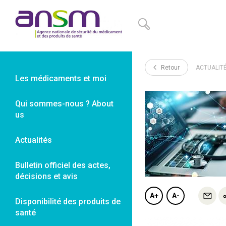
Panneau de gestion des cookies
Retour
ACTUALIT
Les médicaments et moi
Qui sommes-nous ? About
us
Actualités
Bulletin officiel des actes,
décisions et avis
A+
A-
Disponibilité des produits de
santé