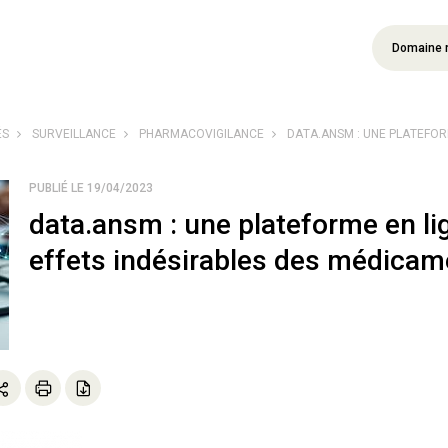
Domaine 
ÉS
SURVEILLANCE
PHARMACOVIGILANCE
DATA.ANSM : UNE PLATEFORM
PUBLIÉ LE 19/04/2023
data.ansm : une plateforme en lig
effets indésirables des médicame