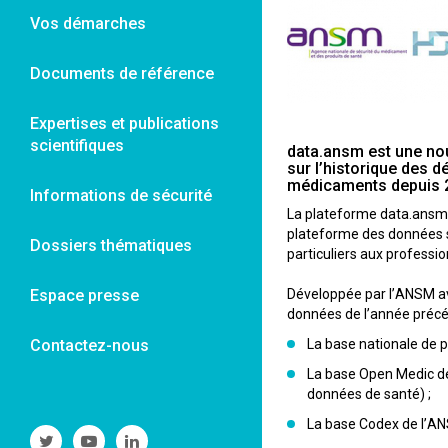
Vos démarches
Documents de référence
Expertises et publications
scientifiques
data.ansm est une nou
sur l’historique des 
médicaments depuis 
Informations de sécurité
La plateforme data.ansm 
plateforme des données su
Dossiers thématiques
particuliers aux professio
Espace presse
Développée par l’ANSM av
données de l’année précé
Contactez-nous
La base nationale de 
La base Open Medic de
données de santé) ;
La base Codex de l’AN
Suivre
Suivre
Suivre