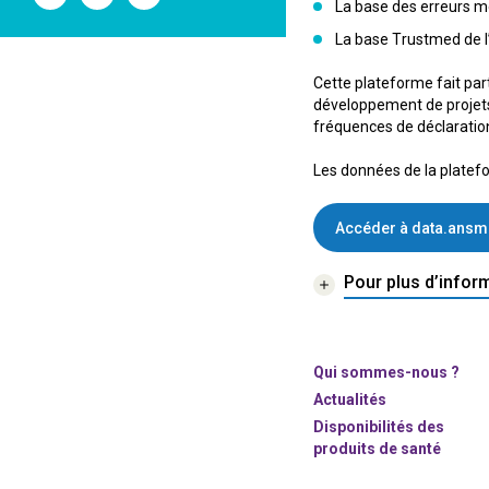
l'ANSM
l'ANSM
l'ANSM
La base des erreurs 
sur
sur
sur
La base Trustmed de l
Twitter
Youtube
Linkedin
Cette plateforme fait par
développement de projets
fréquences de déclaratio
Les données de la platefor
Accéder à data.ansm
Pour plus d’infor
Qui sommes-nous ?
Actualités
Disponibilités des
produits de santé