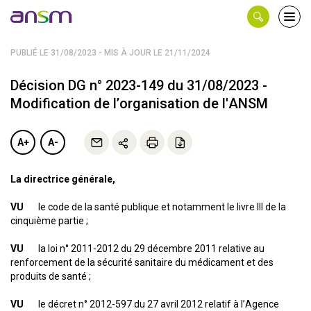
Panneau de gestion des cookies
Ouvri
le
men
PUBLIÉ LE 31/08/2023 - MIS À JOUR LE 21/11/2024
Décision DG n° 2023-149 du 31/08/2023 -
Modification de l’organisation de l'ANSM
A+
A-
La directrice générale,
VU
le code de la santé publique et notamment le livre III de la
cinquième partie ;
VU
la loi n° 2011-2012 du 29 décembre 2011 relative au
renforcement de la sécurité sanitaire du médicament et des
produits de santé ;
VU
le décret n° 2012-597 du 27 avril 2012 relatif à l’Agence