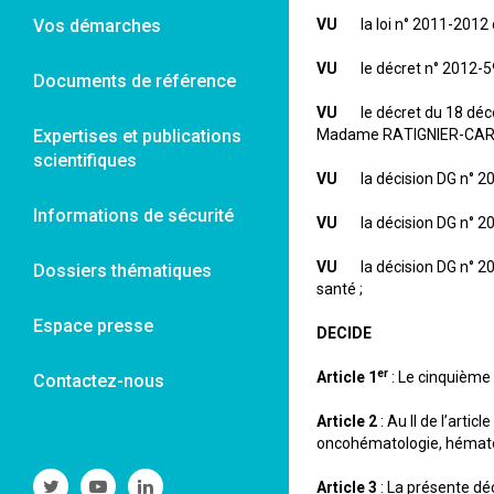
Vos démarches
VU
la loi n° 2011-2012 d
VU
le décret n° 2012-597 
Documents de référence
VU
le décret du 18 décem
Expertises et publications
Madame RATIGNIER-CARBO
scientifiques
VU
la décision DG n° 201
Informations de sécurité
VU
la décision DG n° 201
VU
la décision DG n° 202
Dossiers thématiques
santé ;
Espace presse
DECIDE
er
Article 1
: Le cinquième 
Contactez-nous
Article 2
: Au II de l’art
oncohématologie, hématol
Suivre
Suivre
Suivre
Article 3
: La présente déc