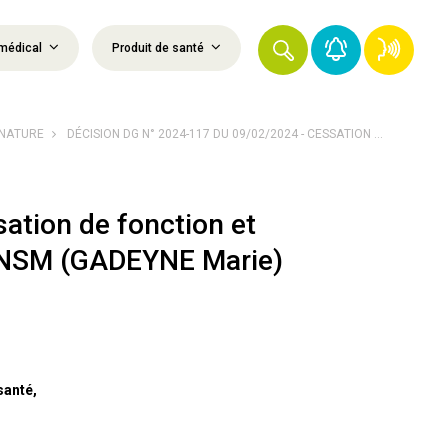
médical
Produit de santé
GNATURE
DÉCISION DG N° 2024-117 DU 09/02/2024 - CESSATION ...
ation de fonction et
l’ANSM (GADEYNE Marie)
santé,