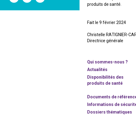
l'ANSM
l'ANSM
l'ANSM
produits de santé.
sur
sur
sur
Twitter
Youtube
Linkedin
Fait le 9 février 2024
Christelle RATIGNIER-C
Directrice générale
Qui sommes-nous ?
Actualités
Disponibilités des
produits de santé
Documents de référenc
Informations de sécurit
Dossiers thématiques