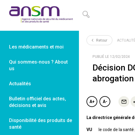
Panneau de gestion des cookies
Retour
ACTUALIT
Les médicaments et moi
PUBLIÉ LE 12/02/2024
Qui sommes-nous ? About
Décision D
us
abrogation
Actualités
Bulletin officiel des actes,
A+
A-
décisions et avis
La directrice générale 
Disponibilité des produits de
santé
VU
le code de la santé pu