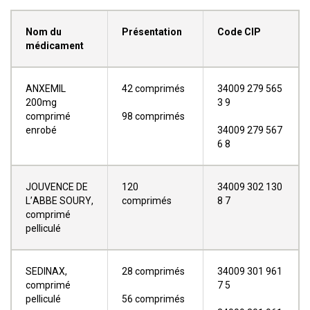
Nom du
Présentation
Code CIP
médicament
ANXEMIL
42 comprimés
34009 279 565
200mg
3 9
comprimé
98 comprimés
enrobé
34009 279 567
6 8
JOUVENCE DE
120
34009 302 130
L’ABBE SOURY,
comprimés
8 7
comprimé
pelliculé
SEDINAX,
28 comprimés
34009 301 961
comprimé
7 5
pelliculé
56 comprimés