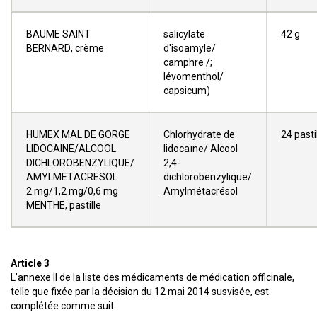
BAUME SAINT
salicylate
42 g
BERNARD, crème
d'isoamyle/
camphre /;
lévomenthol/
capsicum)
HUMEX MAL DE GORGE
Chlorhydrate de
24 pasti
LIDOCAINE/ALCOOL
lidocaïne/ Alcool
DICHLOROBENZYLIQUE/
2,4-
AMYLMETACRESOL
dichlorobenzylique/
2 mg/1,2 mg/0,6 mg
Amylmétacrésol
MENTHE, pastille
Article 3
L’annexe II de la liste des médicaments de médication officinale,
telle que fixée par la décision du 12 mai 2014 susvisée, est
complétée comme suit :