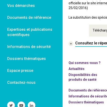
officielle sur le site int
Vos démarches
25/02/2016)
Documents de référence
La substitution des spécia
Expertises et publications
Téléchar
scientifiques
Consultez le répe
Informations de sécurité
Dossiers thématiques
Qui sommes-nous ?
Actualités
Espace presse
Disponibilités des
produits de santé
Contactez-nous
Documents de référenc
Informations de sécurit
Dossiers thématiques
Suivre
Suivre
Suivre