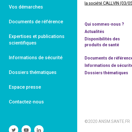
la société CALLVIN (03/0
Vos démarches
Documents de référence
Qui sommes-nous ?
Actualités
Expertises et publications
Disponibilités des
scientifiques
produits de santé
Informations de sécurité
Documents de référenc
Informations de sécurit
Dossiers thématiques
Dossiers thématiques
Espace presse
Contactez-nous
©2020 ANSM.SANTE.FR
Suivre
Suivre
Suivre