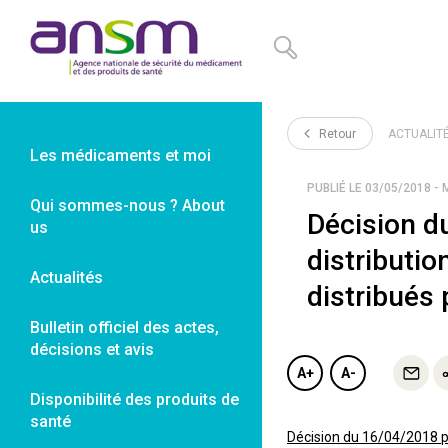
Panneau de gestion des cookies
Retour
ACTUALIT
Les médicaments et moi
PUBLIÉ LE 03/05/2018 - 
Qui sommes-nous ? About
Décision d
us
distributio
Actualités
distribués
Bulletin officiel des actes,
décisions et avis
A+
A-
Disponibilité des produits de
santé
Décision du 16/04/2018 po