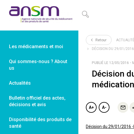
Panneau de gestion des cookies
Retour
ACTUALIT
Les médicaments et moi
DÉCISION DU 29/01/2016 
Qui sommes-nous ? About
PUBLIÉ LE 12/05/2016 - 
us
Décision d
médication 
Actualités
Bulletin officiel des actes,
décisions et avis
A+
A-
Disponibilité des produits de
santé
Décision du 29/01/2016 -M