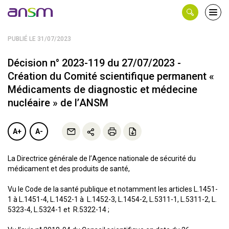
Panneau de gestion des cookies
Ouvri
le
men
PUBLIÉ LE 31/07/2023
Décision n° 2023-119 du 27/07/2023 -
Création du Comité scientifique permanent «
Médicaments de diagnostic et médecine
nucléaire » de l’ANSM
A+
A-
La Directrice générale de l’Agence nationale de sécurité du
médicament et des produits de santé,
Vu le Code de la santé publique et notamment les articles L.1451-
1 à L.1451-4, L.1452-1 à L.1452-3, L.1454-2, L.5311-1, L.5311-2, L.
5323-4, L.5324-1 et R.5322-14 ;