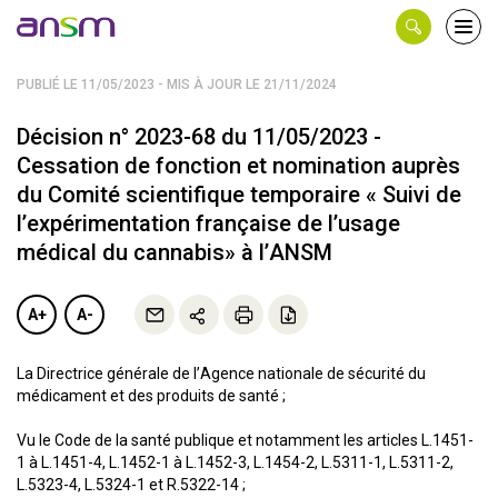
Panneau de gestion des cookies
Ouvri
le
men
PUBLIÉ LE 11/05/2023 - MIS À JOUR LE 21/11/2024
Décision n° 2023-68 du 11/05/2023 -
Cessation de fonction et nomination auprès
du Comité scientifique temporaire « Suivi de
l’expérimentation française de l’usage
médical du cannabis» à l’ANSM
A+
A-
La Directrice générale de l’Agence nationale de sécurité du
médicament et des produits de santé ;
Vu le Code de la santé publique et notamment les articles L.1451-
1 à L.1451-4, L.1452-1 à L.1452-3, L.1454-2, L.5311-1, L.5311-2,
L.5323-4, L.5324-1 et R.5322-14 ;