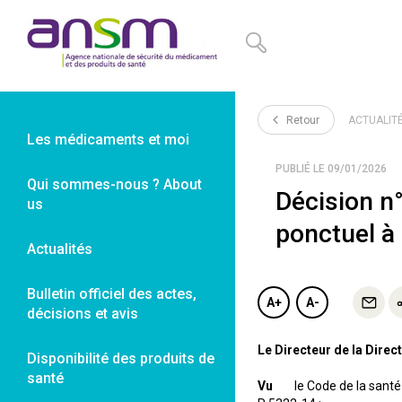
Panneau de gestion des cookies
Retour
ACTUALIT
Les médicaments et moi
PUBLIÉ LE 09/01/2026
Qui sommes-nous ? About
Décision n
us
ponctuel à
Actualités
Bulletin officiel des actes,
A+
A-
décisions et avis
Le Directeur de la Dire
Disponibilité des produits de
santé
Vu
le Code de la santé pu