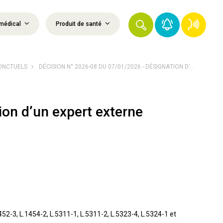
médical
Produit de santé
PONCTUELS
DÉCISION N° 2026-08 DU 07/01/2026 - DÉSIGNATION D’...
on d’un expert externe
2-3, L.1454-2, L.5311-1, L.5311-2, L.5323-4, L.5324-1 et