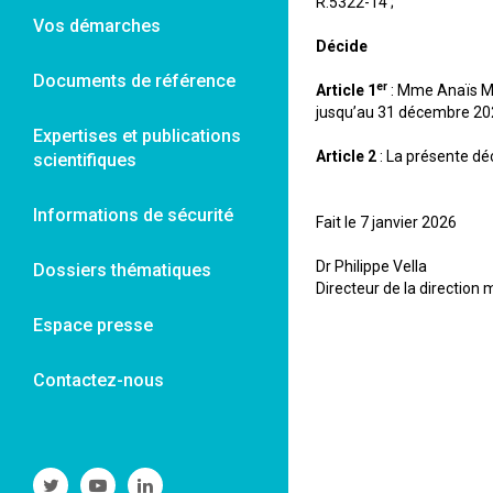
R.5322-14 ;
Vos démarches
Décide
Documents de référence
er
Article 1
: Mme Anaïs MA
jusqu’au 31 décembre 20
Expertises et publications
Article 2
: La présente déc
scientifiques
Informations de sécurité
Fait le 7 janvier 2026
Dr Philippe Vella
Dossiers thématiques
Directeur de la directio
Espace presse
Contactez-nous
Suivre
Suivre
Suivre