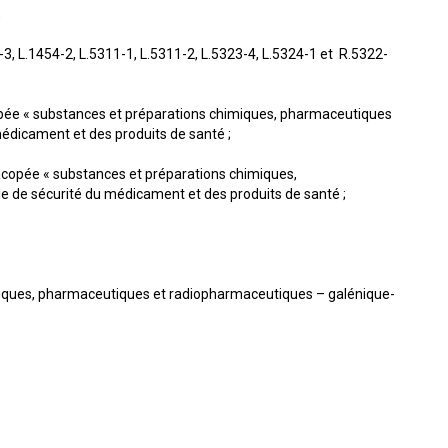
,
3, L.1454-2, L.5311-1, L.5311-2, L.5323-4, L.5324-1 et R.5322-
opée « substances et préparations chimiques, pharmaceutiques
édicament et des produits de santé ;
acopée « substances et préparations chimiques,
 de sécurité du médicament et des produits de santé ;
ques, pharmaceutiques et radiopharmaceutiques – galénique-