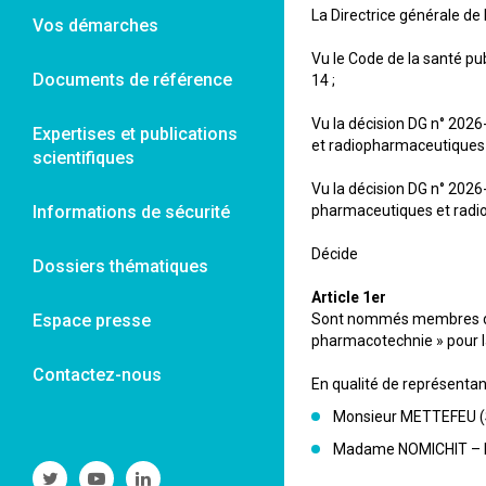
La Directrice générale de
Vos démarches
Vu le Code de la santé pu
Documents de référence
14 ;
Vu la décision DG n° 202
Expertises et publications
et radiopharmaceutiques 
scientifiques
Vu la décision DG n° 202
Informations de sécurité
pharmaceutiques et radio
Décide
Dossiers thématiques
Article 1er
Espace presse
Sont nommés membres du 
pharmacotechnie » pour l
Contactez-nous
En qualité de représenta
Monsieur METTEFEU (
Madame NOMICHIT – L
Suivre
Suivre
Suivre