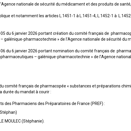
 l’Agence nationale de sécurité du médicament et des produits de santé
blique et notamment les articles L.1451-1 à L.1451-4, L.1452-1 à L.1452-
6-05 du 6 janvier 2026 portant création du comité français de pharmac
– galénique-pharmacotechnie » de l’Agence nationale de sécurité du m
6-06 du 6 janvier 2026 portant nomination du comité français de pharm
pharmaceutiques – galénique-pharmacotechnie » de l’Agence nationale
comité français de pharmacopée « substances et préparations chimi
a durée du mandat à courir :
nts des Pharmaciens des Préparatoires de France (PREF) :
Stéphan)
E MOULEC (Stéphanie).