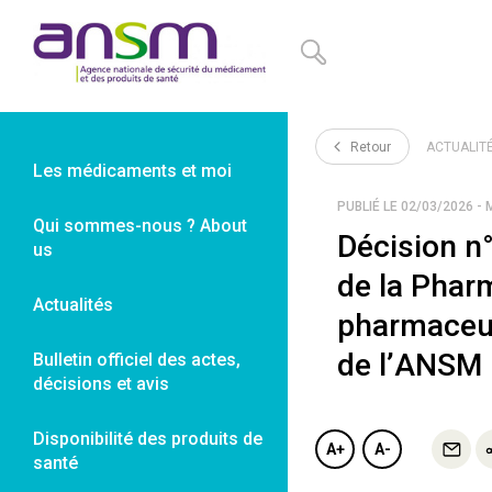
Panneau de gestion des cookies
Retour
ACTUALIT
Les médicaments et moi
PUBLIÉ LE 02/03/2026 - 
Qui sommes-nous ? About
Décision n
us
de la Phar
Actualités
pharmaceut
de l’ANSM
Bulletin officiel des actes,
décisions et avis
Disponibilité des produits de
A+
A-
santé