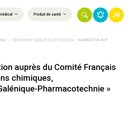
médical
Produit de santé
ONS
DÉCISION N° 2026-22 DU 27/02/2026 – NOMINATION AUP...
ion auprès du Comité Français
ons chimiques,
Galénique-Pharmacotechnie »