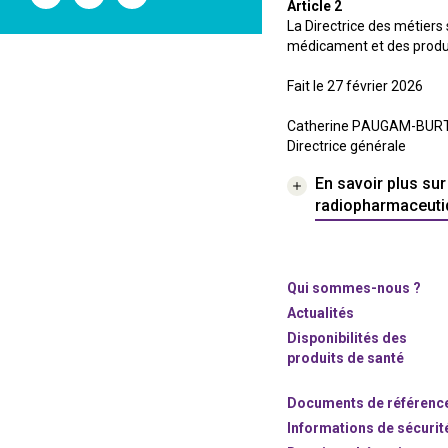
l'ANSM
l'ANSM
l'ANSM
Article 2
sur
sur
sur
La Directrice des métiers 
Twitter
Youtube
Linkedin
médicament et des produi
Fait le 27 février 2026
Catherine PAUGAM-BUR
Directrice générale
En savoir plus su
radiopharmaceuti
Qui sommes-nous ?
Actualités
Disponibilités des
produits de santé
Documents de référenc
Informations de sécurit