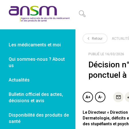
Panneau de gestion des cookies
Retour
ACTUALIT
Les médicaments et moi
PUBLIÉ LE 16/03/2026
Qui sommes-nous ? About
Décision n
us
ponctuel à
Actualités
Bulletin officiel des actes,
A+
A-
décisions et avis
Le Directeur « Directio
Disponibilité des produits de
Dermatologie, déficits 
santé
des stupéfiants et psych