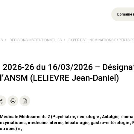
Domaine 
ÉS
DÉCISIONS INSTITUTIONNELLES
EXPERTISE : NOMINATIONS EXPERTS 
° 2026-26 du 16/03/2026 – Désignat
 l’ANSM (LELIEVRE Jean-Daniel)
n Médicale Médicaments 2 (Psychiatrie, neurologie ; Antalgie, rhum
enzymatiques, médecine interne, hépatologie, gastro-entérologie ; M
otropes) » ;