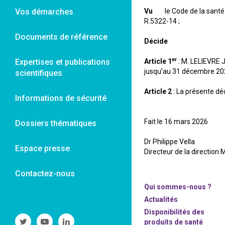
Vos démarches
Vu
le Code de la santé pu
R.5322-14 ;
Documents de référence
Décide
er
Expertises et publications
Article 1
: M. LELIEVRE 
jusqu’au 31 décembre 20
scientifiques
Article 2
: La présente déc
Informations de sécurité
Fait le 16 mars 2026
Dossiers thématiques
Dr Philippe Vella
Espace presse
Directeur de la directio
Contactez-nous
Qui sommes-nous ?
Actualités
Disponibilités des
Suivre
Suivre
Suivre
produits de santé