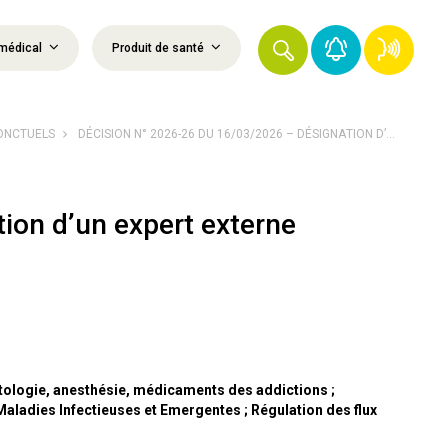
médical
Produit de santé
PONCTUELS
DÉCISION N° 2026-26 DU 16/03/2026 – DÉSIGNATION D’...
ion d’un expert externe
atologie, anesthésie, médicaments des addictions ;
aladies Infectieuses et Emergentes ; Régulation des flux