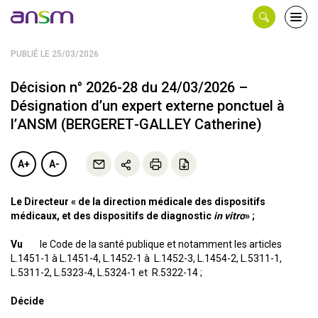
Panneau de gestion des cookies
Ouvri
le
men
PUBLIÉ LE 25/03/2026
Décision n° 2026-28 du 24/03/2026 –
Désignation d’un expert externe ponctuel à
l’ANSM (BERGERET-GALLEY Catherine)
A+
A-
Le Directeur « de la direction médicale des dispositifs
médicaux, et des dispositifs de diagnostic
in vitro
» ;
Vu
le Code de la santé publique et notamment les articles
L.1451-1 à L.1451-4, L.1452-1 à L.1452-3, L.1454-2, L.5311-1,
L.5311-2, L.5323-4, L.5324-1 et R.5322-14 ;
Décide