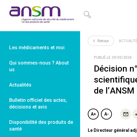
Panneau de gestion des cookies
Retour
ACTUALIT
Les médicaments et moi
PUBLIÉ LE 29/05/2026
Qui sommes-nous ? About
Décision n
us
scientifiq
Actualités
de l’ANSM
Bulletin officiel des actes,
décisions et avis
A+
A-
Disponibilité des produits de
santé
Le Directeur général ad