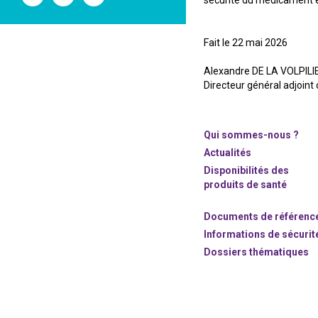
sécurité du médicament e
l'ANSM
l'ANSM
l'ANSM
sur
sur
sur
Twitter
Youtube
Linkedin
Fait le 22 mai 2026
Alexandre DE LA VOLPILI
Directeur général adjoint
Qui sommes-nous ?
Actualités
Disponibilités des
produits de santé
Documents de référenc
Informations de sécurit
Dossiers thématiques