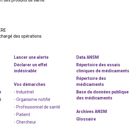
t des produits de santé.
ERE
 chargé des opérations
Lancer une alerte
Data ANSM
Déclarer un effet
Répertoire des essais
indésirable
cliniques de médicaments
Répertoire des
Vos démarches
médicaments
e
- Industriel
Base de données publique
des médicaments
é
- Organisme notifié
- Professionnel de santé
Archives ANSM
- Patient
Glossaire
- Chercheur