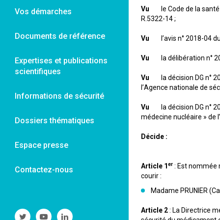
Vu
le Code de la santé pu
Vos démarches
R.5322-14 ;
Documents de référence
Vu
l’avis n° 2018-04 du 
Vu
la délibération n° 20
Expertises et publications
scientifiques
Vu
la décision DG n° 2023
l’Agence nationale de séc
Informations de sécurité
Vu
la décision DG n° 202
médecine nucléaire » de l
Dossiers thématiques
Décide :
Espace presse
er
Article 1
: Est nommée m
Contactez-nous
courir :
Madame PRUNIER (Car
Article 2
: La Directrice m
Suivre
Suivre
Suivre