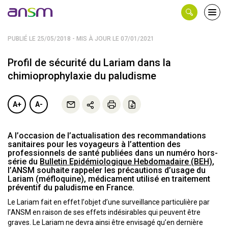
Panneau de gestion des cookies
Ouvri
le
men
PUBLIÉ LE 25/05/2018 - MIS À JOUR LE 07/01/2021
Profil de sécurité du Lariam dans la
chimioprophylaxie du paludisme
A+
A-
A l’occasion de l’actualisation des recommandations
sanitaires pour les voyageurs à l’attention des
professionnels de santé publiées dans un numéro hors-
série du
Bulletin Epidémiologique Hebdomadaire (BEH)
,
l’ANSM souhaite rappeler les précautions d’usage du
Lariam (méfloquine), médicament utilisé en traitement
préventif du paludisme en France.
Le Lariam fait en effet l’objet d’une surveillance particulière par
l’ANSM en raison de ses effets indésirables qui peuvent être
graves. Le Lariam ne devra ainsi être envisagé qu’en dernière