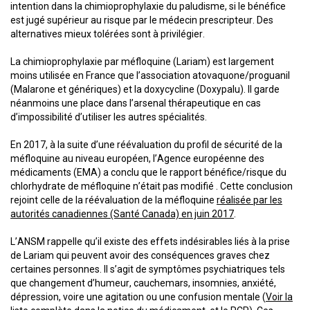
intention dans la chimioprophylaxie du paludisme, si le bénéfice
est jugé supérieur au risque par le médecin prescripteur. Des
alternatives mieux tolérées sont à privilégier.
La chimioprophylaxie par méfloquine (Lariam) est largement
moins utilisée en France que l’association atovaquone/proguanil
(Malarone et génériques) et la doxycycline (Doxypalu). Il garde
néanmoins une place dans l’arsenal thérapeutique en cas
d’impossibilité d’utiliser les autres spécialités.
En 2017, à la suite d’une réévaluation du profil de sécurité de la
méfloquine au niveau européen, l’Agence européenne des
médicaments (EMA) a conclu que le rapport bénéfice/risque du
chlorhydrate de méfloquine n’était pas modifié . Cette conclusion
rejoint celle de la réévaluation de la méfloquine
réalisée par les
autorités canadiennes (Santé Canada) en juin 2017
.
L’ANSM rappelle qu’il existe des effets indésirables liés à la prise
de Lariam qui peuvent avoir des conséquences graves chez
certaines personnes. Il s’agit de symptômes psychiatriques tels
que changement d’humeur, cauchemars, insomnies, anxiété,
dépression, voire une agitation ou une confusion mentale (
Voir la