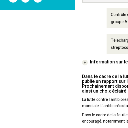
l'ANSM
l'ANSM
l'ANSM
sur
sur
sur
Twitter
Youtube
Linkedin
Contrôle
groupe A 
Télécharg
streptoco
Information sur l
Dans le cadre de la l
publie un rapport sur
Prochainement disponi
ainsi un choix éclair
La lutte contre l’antibio
mondiale. L’antibiorésis
Dans le cadre de la feuill
encouragé, notamment le 