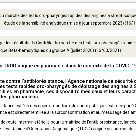
 du marché des tests oro-pharyngés rapides des angines à streptocoqu
– étude de la sensibilité analytique (mise à jour septembre 2023) (16/
er les résultats du Contrôle du marché des tests oro-pharyngés rapide
que Beta-hémolytiques du groupe A (juillet 2020) (13/03/2021)
es TROD angine en pharmacie dans le contexte de la COVID-1
utte contre l’antibiorésistance, l’Agence nationale de sécuri
 les tests rapides oro-pharyngés de dépistage des angines à
bles en pharmacie, ces dispositifs médicaux et leurs caracté
é des pharmaciens.
résistance est l’un des enjeux mondiaux de santé publique, estimée par
tance est directement liée à la surconsommation et au mésusage des ant
e de route interministérielle pour la maîtrise de l’antibiorésistance, lanc
Test Rapide d’Orientation Diagnostique (TROD) angine qui permet de dif