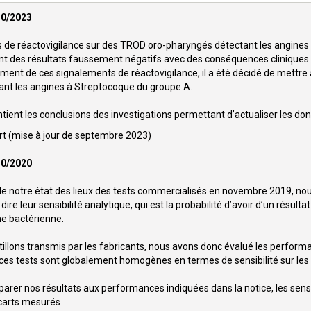
10/2023
ts de réactovigilance sur des TROD oro-pharyngés détectant les angines
t des résultats faussement négatifs avec des conséquences cliniques
tement de ces signalements de réactovigilance, il a été décidé de mettre 
nt les angines à Streptocoque du groupe A.
tient les conclusions des investigations permettant d’actualiser les don
rt (mise à jour de septembre 2023)
10/2020
n de notre état des lieux des tests commercialisés en novembre 2019, n
dire leur sensibilité analytique, qui est la probabilité d’avoir d’un résult
ne bactérienne.
tillons transmis par les fabricants, nous avons donc évalué les perfor
 ces tests sont globalement homogènes en termes de sensibilité sur le
parer nos résultats aux performances indiquées dans la notice, les sen
écarts mesurés