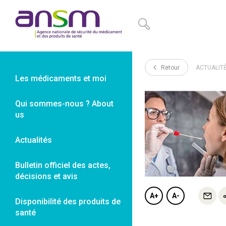
Panneau de gestion des cookies
Retour
ACTUALIT
Les médicaments et moi
Qui sommes-nous ? About
us
Actualités
Bulletin officiel des actes,
décisions et avis
A+
A-
Disponibilité des produits de
santé