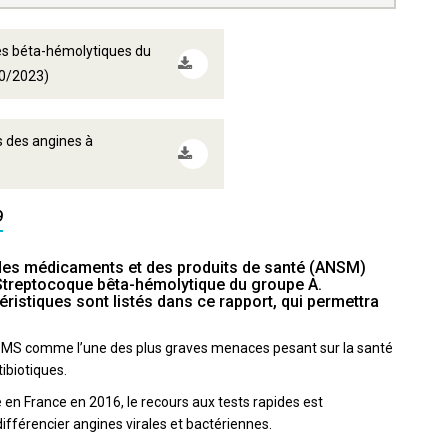
es béta-hémolytiques du
10/2023)
s des angines à
9
té des médicaments et des produits de santé (ANSM)
 Streptocoque bêta-hémolytique du groupe A.
ristiques sont listés dans ce rapport, qui permettra
 l’OMS comme l’une des plus graves menaces pesant sur la santé
ibiotiques.
ée en France en 2016, le recours aux tests rapides est
férencier angines virales et bactériennes.