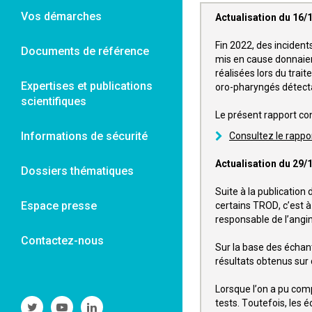
Vos démarches
Actualisation du 16/
Fin 2022, des inciden
Documents de référence
mis en cause donnaien
réalisées lors du trai
Expertises et publications
oro-pharyngés détecta
scientifiques
Le présent rapport con
Informations de sécurité
Consultez le rappo
Actualisation du 29/
Dossiers thématiques
Suite à la publicatio
Espace presse
certains TROD, c’est à 
responsable de l’angi
Contactez-nous
Sur la base des échan
résultats obtenus sur
Lorsque l’on a pu com
tests. Toutefois, les 
Suivre
Suivre
Suivre