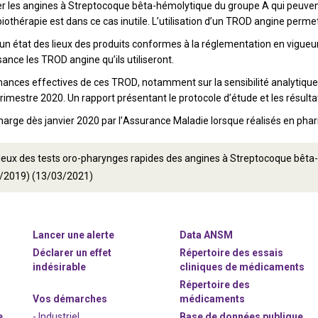
r les angines à Streptocoque bêta-hémolytique du groupe A qui peuvent 
ibiothérapie est dans ce cas inutile. L’utilisation d’un TROD angine perme
 un état des lieux des produits conformes à la réglementation en vigueu
ance les TROD angine qu’ils utiliseront.
ances effectives de ces TROD, notamment sur la sensibilité analytique 
er trimestre 2020. Un rapport présentant le protocole d’étude et les résult
charge dès janvier 2020 par l’Assurance Maladie lorsque réalisés en pha
lieux des tests oro-pharynges rapides des angines à Streptocoque bêt
/2019) (13/03/2021)
Lancer une alerte
Data ANSM
Déclarer un effet
Répertoire des essais
indésirable
cliniques de médicaments
Répertoire des
Vos démarches
médicaments
e
- Industriel
Base de données publique