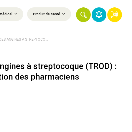
médical
Produit de santé
DES ANGINES À STREPTOCO...
angines à streptocoque (TROD) :
ation des pharmaciens