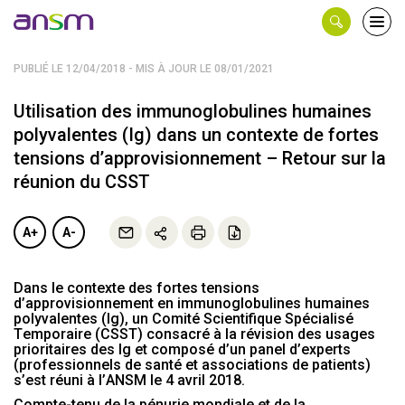
Panneau de gestion des cookies
Ouvri
le
men
PUBLIÉ LE 12/04/2018 - MIS À JOUR LE 08/01/2021
Utilisation des immunoglobulines humaines
polyvalentes (Ig) dans un contexte de fortes
tensions d’approvisionnement – Retour sur la
réunion du CSST
A+
A-
Dans le contexte des fortes tensions
d’approvisionnement en immunoglobulines humaines
polyvalentes (Ig), un Comité Scientifique Spécialisé
Temporaire (CSST) consacré à la révision des usages
prioritaires des Ig et composé d’un panel d’experts
(professionnels de santé et associations de patients)
s’est réuni à l’ANSM le 4 avril 2018.
Compte-tenu de la pénurie mondiale et de la