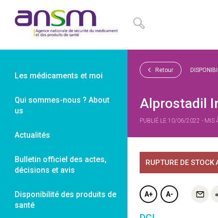
Panneau de gestion des cookies
Retour
DISPONIB
Les médicaments et moi
Qui sommes-nous ? About
Alprostadil I
us
PUBLIÉ LE 10/06/2022 - MIS
Actualités
Bulletin officiel des actes,
RUPTURE DE STOCK
décisions et avis
Disponibilité des produits de
A+
A-
santé