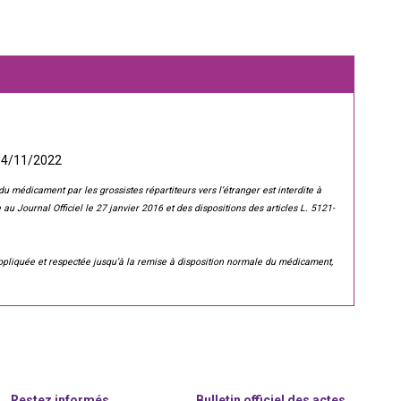
 14/11/2022
du médicament par les grossistes répartiteurs vers l’étranger est interdite à
 au Journal Officiel le 27 janvier 2016 et des dispositions des articles L. 5121-
e appliquée et respectée jusqu’à la remise à disposition normale du médicament,
Restez informés
Bulletin officiel des actes,