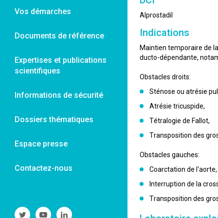
DCI
Vos démarches
Alprostadil
Indications
Documents de référence
Maintien temporaire de la 
ducto-dépendante, nota
Expertises et publications
scientifiques
Obstacles droits:
Sténose ou atrésie pu
Informations de sécurité
Atrésie tricuspide,
Dossiers thématiques
Tétralogie de Fallot,
Transposition des gro
Espace presse
Obstacles gauches:
Contactez-nous
Coarctation de l'aorte,
Interruption de la cross
Transposition des gros
Suivre
Suivre
Suivre