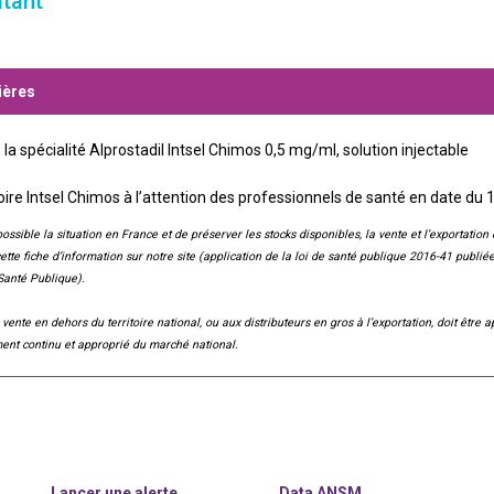
itant
ières
la spécialité Alprostadil Intsel Chimos 0,5 mg/ml, solution injectable
oire Intsel Chimos à l’attention des professionnels de santé en date du
ssible la situation en France et de préserver les stocks disponibles, la vente et l’exportation 
tte fiche d’information sur notre site (application de la loi de santé publique 2016-41 publiée
Santé Publique).
 vente en dehors du territoire national, ou aux distributeurs en gros à l’exportation, doit êtr
ent continu et approprié du marché national.
Lancer une alerte
Data ANSM