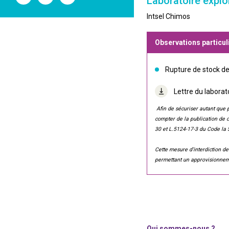
Laboratoire explo
l'ANSM
l'ANSM
l'ANSM
sur
sur
sur
Intsel Chimos
Twitter
Youtube
Linkedin
Observations particul
Rupture de stock de 
Lettre du laborat
Afin de sécuriser autant que po
compter de la publication de ce
30 et L.5124-17-3 du Code la 
Cette mesure d’interdiction de
permettant un approvisionnem
Qui sommes-nous ?