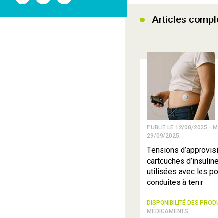
l'ANSM
l'ANSM
l'ANSM
sur
sur
sur
Articles comp
Twitter
Youtube
Linkedin
PUBLIÉ LE 12/08/2025 - M
29/09/2025
Tensions d’approvis
cartouches d’insulin
utilisées avec les 
conduites à tenir
DISPONIBILITÉ DES PROD
MÉDICAMENTS