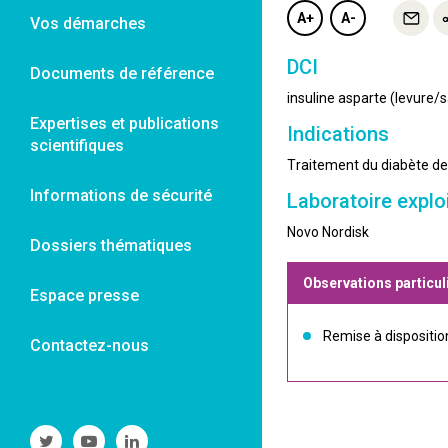
A+
A-
Vos démarches
DCI
Documents de référence
insuline asparte (levure
Expertises et publications
Indications
scientifiques
Traitement du diabète de 
Informations de sécurité
Laboratoire explo
Novo Nordisk
Dossiers thématiques
Observations particul
Espace presse
Remise à dispositi
Contactez-nous
Suivre
Suivre
Suivre