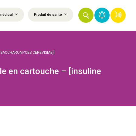
médical
Produit de santé
E/SACCHAROMYCES CEREVISIAE)]
le en cartouche – [insuline