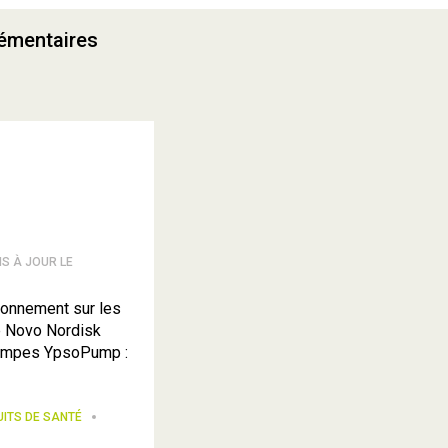
lémentaires
IS À JOUR LE
ionnement sur les
e Novo Nordisk
pompes YpsoPump :
UITS DE SANTÉ