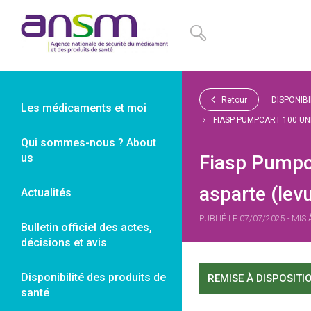
Panneau de gestion des cookies
Retour
DISPONIB
Les médicaments et moi
FIASP PUMPCART 100 UN
Qui sommes-nous ? About
us
Fiasp Pumpca
asparte (lev
Actualités
PUBLIÉ LE 07/07/2025 - MIS
Bulletin officiel des actes,
décisions et avis
Disponibilité des produits de
REMISE À DISPOSITI
santé