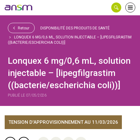
Panneau de gestion des cookies
Ouvri
le
men
Retour
DISPONIBILITÉ DES PRODUITS DE SANTÉ
LONQUEX 6 MG/0,6 ML, SOLUTION INJECTABLE – [LIPEGFILGRASTIM
((BACTERIE/ESCHERICHIA COLI))]
Lonquex 6 mg/0,6 mL, solution
injectable – [lipegfilgrastim
((bacterie/escherichia coli))]
PUBLIÉ LE 07/05/2026
TENSION D'APPROVISIONNEMENT
AU 11/03/2026