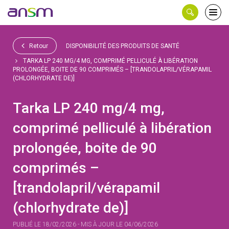
Panneau de gestion des cookies
Ouvri
le
men
Retour
DISPONIBILITÉ DES PRODUITS DE SANTÉ
TARKA LP 240 MG/4 MG, COMPRIMÉ PELLICULÉ À LIBÉRATION
PROLONGÉE, BOITE DE 90 COMPRIMÉS – [TRANDOLAPRIL/VÉRAPAMIL
(CHLORHYDRATE DE)]
Tarka LP 240 mg/4 mg,
comprimé pelliculé à libération
prolongée, boite de 90
comprimés –
[trandolapril/vérapamil
(chlorhydrate de)]
PUBLIÉ LE 18/02/2026 - MIS À JOUR LE 04/06/2026