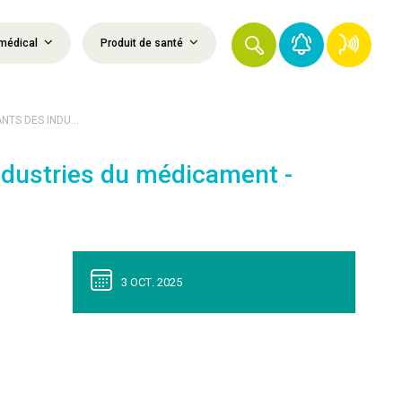
médical
Produit de santé
TS DES INDU...
industries du médicament -
3 OCT. 2025