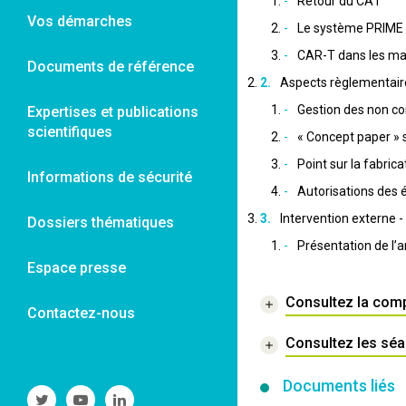
Retour du CAT
Vos démarches
Le système PRIME 
CAR-T dans les m
Documents de référence
Aspects règlementair
Gestion des non c
Expertises et publications
scientifiques
« Concept paper » s
Point sur la fabric
Informations de sécurité
Autorisations des 
Intervention externe -
Dossiers thématiques
Présentation de l’
Espace presse
Consultez la comp
Contactez-nous
Consultez les sé
Documents liés
Suivre
Suivre
Suivre