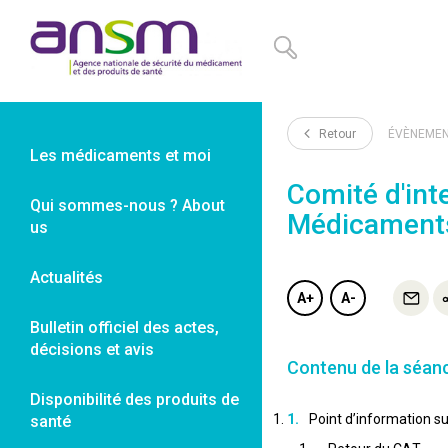
Panneau de gestion des cookies
Retour
ÉVÈNEME
Les médicaments et moi
Comité d'int
Qui sommes-nous ? About
Médicaments
us
Actualités
A+
A-
Bulletin officiel des actes,
décisions et avis
Contenu de la séan
Disponibilité des produits de
Point d’information s
santé