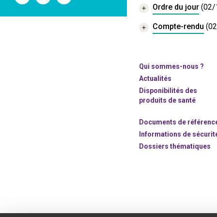
l'ANSM
l'ANSM
l'ANSM
Ordre du jour
(02/
sur
sur
sur
Twitter
Youtube
Linkedin
Compte-rendu
(0
Qui sommes-nous ?
Actualités
Disponibilités des
produits de santé
Documents de référenc
Informations de sécurit
Dossiers thématiques