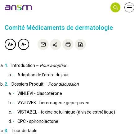
Panneau de gestion des cookies
Ouvri
le
men
Comité Médicaments de dermatologie
A+
A-
Introduction –
Pour adoption
Adoption de l’ordre du jour
Dossiers Produit –
Pour discussion
WINLEVI - clascotérone
VYJUVEK - beremagene geperpavec
VISTABEL - toxine botulinique (à visée esthétique)
CPC - spironolactone
Tour de table