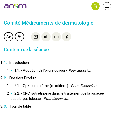
Panneau de gestion des cookies
Ouvri
le
men
Comité Médicaments de dermatologie
A+
A-
Contenu de la séance
Introduction
1.1. - Adoption de l’ordre du jour -
Pour adoption
Dossiers Produit
2.1. - Opzelura crème (ruxolitinib) -
Pour discussion
2.2. - CPC isotrétinoïne dans le traitement de la rosacée
papulo-pustuleuse -
Pour discussion
Tour de table