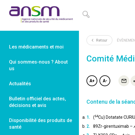
Panneau de gestion des cookies
Retour
ÉVÈNEME
Les médicaments et moi
Comité Médi
Qui sommes-nous ? About
us
A+
A-
Actualités
Bulletin officiel des actes,
Contenu de la séan
décisions et avis
64
(
Cu) Dotatate CURIU
Disponibilité des produits de
89Zr-girentuximab –
santé