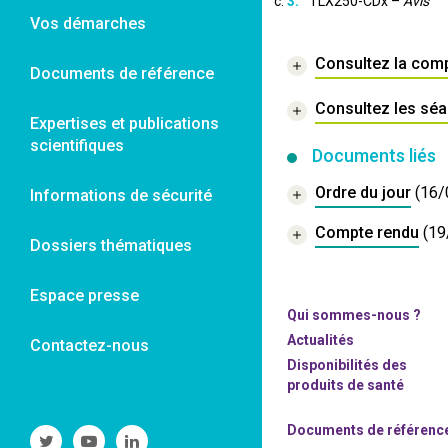
TLX250-CDx –
Avis
Vos démarches
Consultez la com
Documents de référence
Consultez les sé
Expertises et publications
scientifiques
Documents liés
Ordre du jour
(16/
Informations de sécurité
Compte rendu
(19
Dossiers thématiques
Espace presse
Qui sommes-nous ?
Actualités
Contactez-nous
Disponibilités des
produits de santé
Documents de référenc
Suivre
Suivre
Suivre