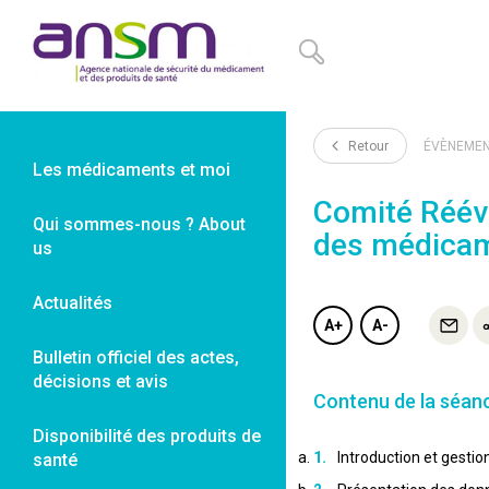
Panneau de gestion des cookies
Retour
ÉVÈNEME
Les médicaments et moi
Comité Rééva
Qui sommes-nous ? About
des médicam
us
Actualités
A+
A-
Bulletin officiel des actes,
décisions et avis
Contenu de la séan
Disponibilité des produits de
Introduction et gestio
santé