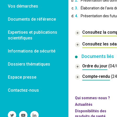
Présentation des donn
Vos démarches
Élaboration de l'avis 
Présentation des fut
Documents de référence
Expertises et publications
Consultez la com
scientifiques
Consultez les sé
Informations de sécurité
Documents liés
Dossiers thématiques
Ordre du jour
(04/
Compte-rendu
(2
Espace presse
Contactez-nous
Qui sommes-nous ?
Actualités
Disponibilités des
Suivre
Suivre
Suivre
produits de santé