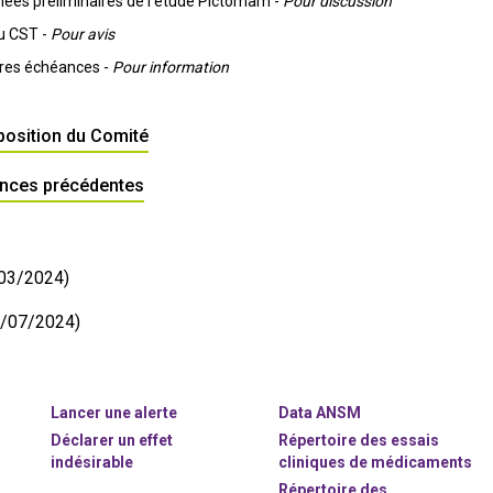
ées préliminaires de l’étude Pictomam -
Pour discussion
du CST -
Pour avis
ures échéances -
Pour information
position du Comité
ances précédentes
03/2024)
4/07/2024)
Lancer une alerte
Data ANSM
Déclarer un effet
Répertoire des essais
indésirable
cliniques de médicaments
Répertoire des