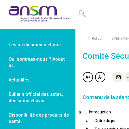
Panneau de gestion des cookies
Retour
ÉVÈNEME
Les médicaments et moi
Comité Sécur
Qui sommes-nous ? About
us
A+
A-
Actualités
Bulletin officiel des actes,
Contenu de la séan
décisions et avis
Introduction
Disponibilité des produits de
Ordre du jour
santé