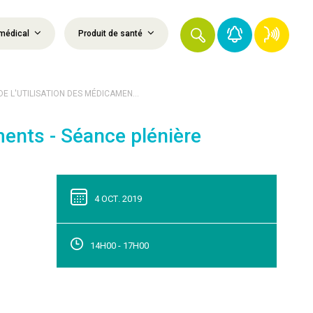
médical
Produit de santé
E L'UTILISATION DES MÉDICAMEN...
ments - Séance plénière
4 OCT. 2019
14H00 - 17H00