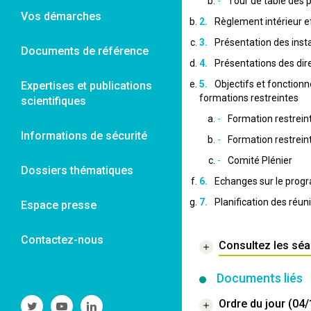
Tour de table des p
Vos démarches
Règlement intérieur e
Présentation des inst
Documents de référence
Présentations des dire
Objectifs et fonction
Expertises et publications
formations restreintes
scientifiques
Formation restrein
Informations de sécurité
Formation restrei
Comité Plénier
Dossiers thématiques
Echanges sur le prog
Planification des réu
Espace presse
Contactez-nous
Consultez les sé
Documents liés
Ordre du jour (04
Suivre
Suivre
Suivre