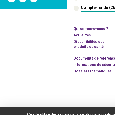
l'ANSM
l'ANSM
l'ANSM
sur
sur
sur
Compte-rendu (26
Twitter
Youtube
Linkedin
Qui sommes-nous ?
Actualités
Disponibilités des
produits de santé
Documents de référenc
Informations de sécurit
Dossiers thématiques
©2020 ANSM.SANTE.FR
Ce site utilise des cookies et vous donne le contrôl