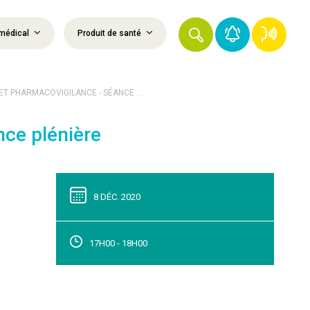
médical
Produit de santé
T PHARMACOVIGILANCE - SÉANCE ...
nce plénière
8 DÉC. 2020
17H00 - 18H00