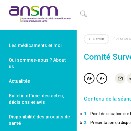
Panneau de gestion des cookies
Retour
ÉVÈNEME
Les médicaments et moi
Comité Surve
Qui sommes-nous ? About
us
A+
A-
Actualités
Bulletin officiel des actes,
Contenu de la séan
décisions et avis
Point de situation sur
Disponibilité des produits de
Présentation du dispo
santé