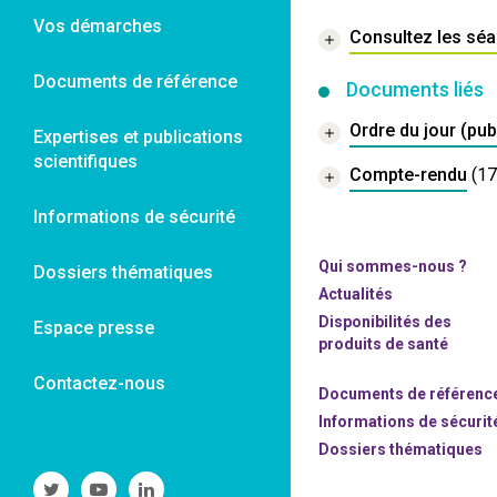
Vos démarches
Consultez les sé
Documents de référence
Documents liés
Ordre du jour (pub
Expertises et publications
scientifiques
Compte-rendu
(1
Informations de sécurité
Qui sommes-nous ?
Dossiers thématiques
Actualités
Disponibilités des
Espace presse
produits de santé
Contactez-nous
Documents de référenc
Informations de sécurit
Dossiers thématiques
Suivre
Suivre
Suivre