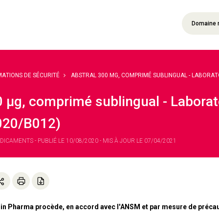
Domaine 
MATIONS DE SÉCURITÉ
ABSTRAL 300 ΜG, COMPRIMÉ SUBLINGUAL - LABORATOI
0 µg, comprimé sublingual - Labora
20/B012)
DICAMENTS - PUBLIÉ LE 10/08/2020 - MIS À JOUR LE 07/04/2021
in Pharma procède, en accord avec l'ANSM et par mesure de précautio