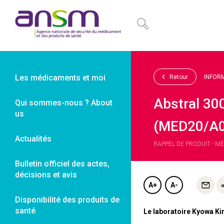
Panneau de gestion des cookies
Les médicaments et moi
Retour
INFOR
Abstral 30
Qui sommes-nous ? About
us
(MED20/A0
Actualités
RAPPEL DE PRODUIT - MÉ
Bulletin officiel des actes,
décisions et avis
A+
A-
Disponibilité des produits de
santé
Le laboratoire Kyowa Kir