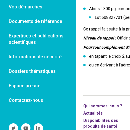
Vos démarches
Abstral 300 µg, compr
Lot 608827701 (pé
Documents de référence
Ce rappel fait suite à la
Expertises et publications
Niveau de rappel :
Officin
scientifiques
Pour tout complément d'i
Informations de sécurité
en tapant le choix 2 
ou en écrivant à l'adre
Dossiers thématiques
Espace presse
Contactez-nous
Qui sommes-nous ?
Actualités
Disponibilités des
produits de santé
Suivre
Suivre
Suivre