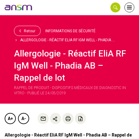
Panneau de gestion des cookies
Ouvri
le
men
Retour
INFORMATIONS DE SÉCURITÉ
ALLERGOLOGIE - RÉACTIF ELIA RF IGM WELL - PHADIA ...
Allergologie - Réactif EliA RF
IgM Well - Phadia AB –
Rappel de lot
RAPPEL DE PRODUIT - DISPOSITIFS MÉDICAUX DE DIAGNOSTIC IN
VITRO - PUBLIÉ LE 24/05/2019
A+
A-
Allergologie - Réactif EliA RF IgM Well - Phadia AB – Rappel de