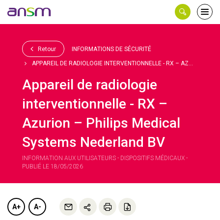
Panneau de gestion des cookies
Ouvri
le
men
Retour
INFORMATIONS DE SÉCURITÉ
APPAREIL DE RADIOLOGIE INTERVENTIONNELLE - RX – AZ...
Appareil de radiologie
interventionnelle - RX –
Azurion – Philips Medical
Systems Nederland BV
INFORMATION AUX UTILISATEURS - DISPOSITIFS MÉDICAUX -
PUBLIÉ LE 18/05/2026
A+
A-