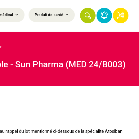
médical
Produit de santé
-...
able - Sun Pharma (MED 24/B003)
u rappel du lot mentionné ci-dessous de la spécialité Atosiban