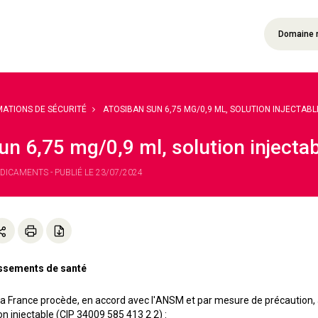
Domaine 
MATIONS DE SÉCURITÉ
ATOSIBAN SUN 6,75 MG/0,9 ML, SOLUTION INJECTABLE 
un 6,75 mg/0,9 ml, solution inject
DICAMENTS - PUBLIÉ LE 23/07/2024
lissements de santé
 France procède, en accord avec l'ANSM et par mesure de précaution, a
n injectable (CIP 34009 585 413 2 2) :