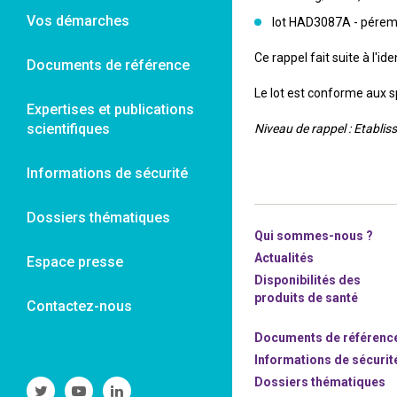
Vos démarches
lot HAD3087A - pérem
Ce rappel fait suite à l'id
Documents de référence
Le lot est conforme aux s
Expertises et publications
scientifiques
Niveau de rappel : Etabli
Informations de sécurité
Dossiers thématiques
Qui sommes-nous ?
Actualités
Espace presse
Disponibilités des
produits de santé
Contactez-nous
Documents de référenc
Informations de sécurit
Dossiers thématiques
Suivre
Suivre
Suivre