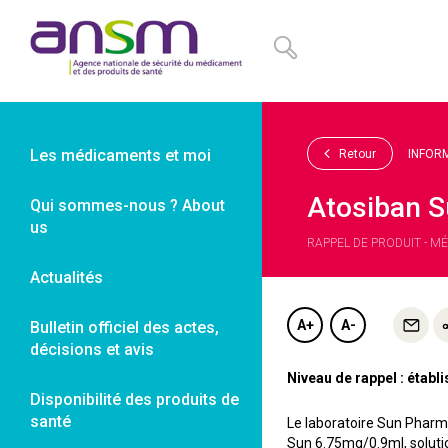
Panneau de gestion des cookies
Les médicaments et moi
Retour
INFOR
Atosiban S
Qui sommes-nous ? About
us
RAPPEL DE PRODUIT - MÉ
Actualités
A+
A-
Bulletin officiel des actes,
décisions et avis
Niveau de rappel : étab
Disponibilité des produits de
santé
Le laboratoire Sun Pharma
Sun 6.75mg/0.9ml, solutio