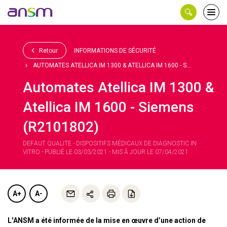
Panneau de gestion des cookies
Ouvri
le
men
Retour
INFORMATIONS DE SÉCURITÉ
AUTOMATES ATELLICA IM 1300 & ATELLICA IM 1600 - S...
Automates Atellica IM 1300 &
Atellica IM 1600 - Siemens
(R2101802)
DEFAUT QUALITE - DISPOSITIFS MÉDICAUX DE DIAGNOSTIC IN
VITRO - PUBLIÉ LE 03/03/2021 - MIS À JOUR LE 07/04/2021
A+
A-
L'ANSM a été informée de la mise en œuvre d’une action de