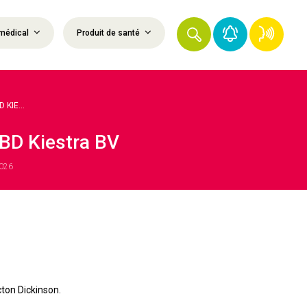
médical
Produit de santé
KIE...
BD Kiestra BV
2026
ton Dickinson.