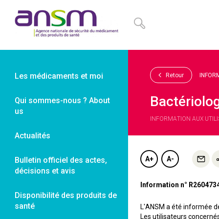
Panneau de gestion des cookies
Les médicaments et moi
Retour
INFOR
Bactériolo
Qui sommes-nous ? About
us
INFORMATION AUX UTILIS
Actualités
A+
A-
Bulletin officiel des actes,
décisions et avis
Information n° R2604734
Disponibilité des produits de
santé
L'ANSM a été informée de 
Les utilisateurs concernés 