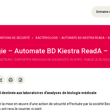
Domaine 
MATIONS DE SÉCURITÉ
BACTÉRIOLOGIE – AUTOMATE BD KIESTRA READA – BD 
gie – Automate BD Kiestra ReadA – 
ATEURS - DISPOSITIFS MÉDICAUX DE DIAGNOSTIC IN VITRO - PUBLIÉ LE 02/03/
 destinée aux laboratoires d'analyses de biologie médicale
la mise en œuvre d’une action de sécurité effectuée par la société Bec
ont reçu le courrier ci-joint.