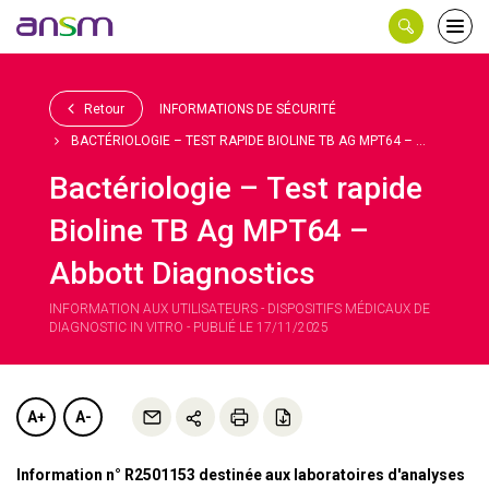
Panneau de gestion des cookies
Ouvri
le
men
Retour
INFORMATIONS DE SÉCURITÉ
BACTÉRIOLOGIE – TEST RAPIDE BIOLINE TB AG MPT64 – ...
Bactériologie – Test rapide
Bioline TB Ag MPT64 –
Abbott Diagnostics
INFORMATION AUX UTILISATEURS - DISPOSITIFS MÉDICAUX DE
DIAGNOSTIC IN VITRO - PUBLIÉ LE 17/11/2025
A+
A-
Information n° R2501153 destinée aux laboratoires d'analyses