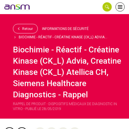
Panneau de gestion des cookies
Ouvri
le
men
Retour
INFORMATIONS DE SÉCURITÉ
BIOCHIMIE - RÉACTIF - CRÉATINE KINASE (CK_L) ADVIA...
Biochimie - Réactif - Créatine
Kinase (CK_L) Advia, Creatine
Kinase (CK_L) Atellica CH,
Siemens Healthcare
Diagnostics - Rappel
RAPPEL DE PRODUIT - DISPOSITIFS MÉDICAUX DE DIAGNOSTIC IN
VITRO - PUBLIÉ LE 28/05/2019