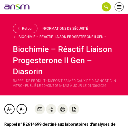
Panneau de gestion des cookies
Ouvri
le
men
Retour
INFORMATIONS DE SÉCURITÉ
BIOCHIMIE – RÉACTIF LIAISON PROGESTERONE II GEN – ...
Biochimie – Réactif Liaison
Progesterone II Gen –
Diasorin
RAPPEL DE PRODUIT - DISPOSITIFS MÉDICAUX DE DIAGNOSTIC IN
VITRO - PUBLIÉ LE 29/05/2026 - MIS À JOUR LE 01/06/2026
A+
A-
Rappel n° R2614699 destiné aux laboratoires d'analyses de