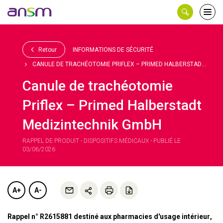
Panneau de gestion des cookies
Ouvri
le
men
Retour
INFORMATIONS DE SÉCURITÉ
CANULE DE TRACHÉOTOMIE PRIFLEX – PRIMED HALBERSTAD...
Canule de trachéotomie
Priflex – Primed Halberstadt
Medizintechnik GmbH
RAPPEL DE PRODUIT - DISPOSITIFS MÉDICAUX - PUBLIÉ LE
03/06/2026
A+
A-
Rappel n° R2615881 destiné aux pharmacies d'usage intérieur,