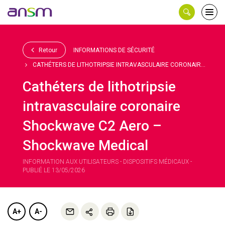
Panneau de gestion des cookies
Ouvri
le
men
Retour
INFORMATIONS DE SÉCURITÉ
CATHÉTERS DE LITHOTRIPSIE INTRAVASCULAIRE CORONAIR...
Cathéters de lithotripsie
intravasculaire coronaire
Shockwave C2 Aero –
Shockwave Medical
INFORMATION AUX UTILISATEURS - DISPOSITIFS MÉDICAUX -
PUBLIÉ LE 13/05/2026
A+
A-