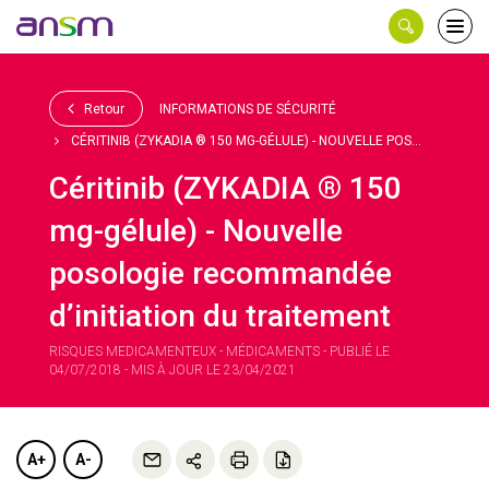
Panneau de gestion des cookies
Ouvri
le
men
Retour
INFORMATIONS DE SÉCURITÉ
CÉRITINIB (ZYKADIA ® 150 MG-GÉLULE) - NOUVELLE POS...
Céritinib (ZYKADIA ® 150
mg-gélule) - Nouvelle
posologie recommandée
d’initiation du traitement
RISQUES MEDICAMENTEUX - MÉDICAMENTS - PUBLIÉ LE
04/07/2018 - MIS À JOUR LE 23/04/2021
A+
A-